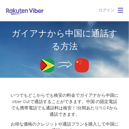
ログイン
Togg
navig
ガイアナから中国に通話す
る方法
いつでもどこからでも格安の料金でガイアナから中国に
Viber Outで通話することができます。
中国 の固定電話
でも携帯電話でも通話料は格安！1分間あたり11.0 ¢から
通話できます。
お得な価格のクレジットや通話プランを購入して中国に