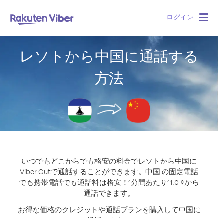
ログイン
Togg
navig
レソトから中国に通話する
方法
いつでもどこからでも格安の料金でレソトから中国に
Viber Outで通話することができます。
中国 の固定電話
でも携帯電話でも通話料は格安！1分間あたり11.0 ¢から
通話できます。
お得な価格のクレジットや通話プランを購入して中国に