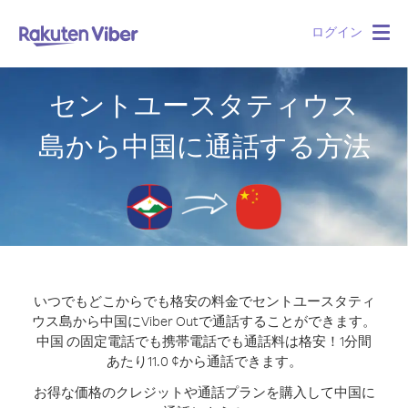
ログイン
Togg
navig
セントユースタティウス
島から中国に通話する方法
いつでもどこからでも格安の料金でセントユースタティ
ウス島から中国にViber Outで通話することができます。
中国 の固定電話でも携帯電話でも通話料は格安！1分間
あたり11.0 ¢から通話できます。
お得な価格のクレジットや通話プランを購入して中国に