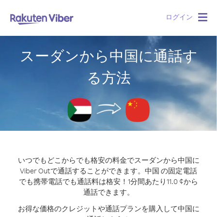
ログイン
Togg
navig
スーダンから中国に通話す
る方法
いつでもどこからでも格安の料金でスーダンから中国に
Viber Outで通話することができます。
中国 の固定電話
でも携帯電話でも通話料は格安！1分間あたり11.0 ¢から
通話できます。
お得な価格のクレジットや通話プランを購入して中国に