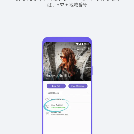
は、
+
+
57
地域番号