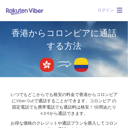
ログイン
Togg
navig
香港からコロンビアに通話
する方法
いつでもどこからでも格安の料金で香港からコロンビア
にViber Outで通話することができます。
コロンビア の
固定電話でも携帯電話でも通話料は格安！1分間あたり
4.9 ¢から通話できます。
お得な価格のクレジットや通話プランを購入してコロン