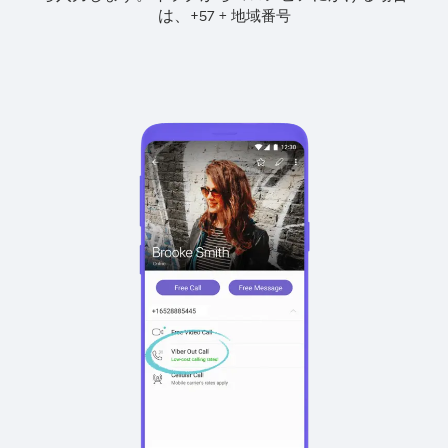
は、
+
+
57
地域番号