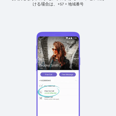
ける場合は、
+
+
57
地域番号