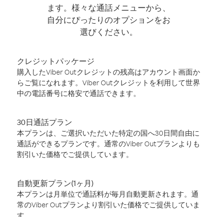
ます。様々な通話メニューから、
自分にぴったりのオプションをお
選びください。
クレジットパッケージ
購入したViber Outクレジットの残高はアカウント画面か
らご覧になれます。Viber Outクレジットを利用して世界
中の電話番号に格安で通話できます。
30日通話プラン
本プランは、ご選択いただいた特定の国へ30日間自由に
通話ができるプランです。通常のViber Outプランよりも
割引いた価格でご提供しています。
自動更新プラン(1ヶ月)
本プランは月単位で通話料が毎月自動更新されます。通
常のViber Outプランより割引いた価格でご提供していま
す。