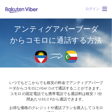
ログイン
Togg
navig
アンティグアバーブーダ
からコモロに通話する方法
いつでもどこからでも格安の料金でアンティグアバーブ
ーダからコモロにViber Outで通話することができます。
コモロ の固定電話でも携帯電話でも通話料は格安！1分
間あたり65.0 ¢から通話できます。
お得な価格のクレジットや通話プランを購入してコモロ