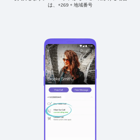
は、
+
+
269
地域番号