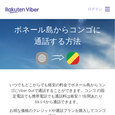
ログイン
Togg
navig
ボネール島からコンゴに
通話する方法
いつでもどこからでも格安の料金でボネール島からコン
ゴにViber Outで通話することができます。
コンゴ の固
定電話でも携帯電話でも通話料は格安！1分間あたり
59.0 ¢から通話できます。
お得な価格のクレジットや通話プランを購入してコンゴ