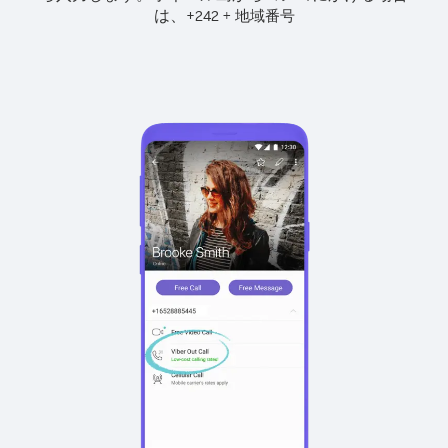
は、
+
+
242
地域番号