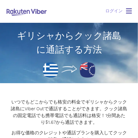
ログイン
Togg
navig
ギリシャからクック諸島
に通話する方法
いつでもどこからでも格安の料金でギリシャからクック
諸島にViber Outで通話することができます。
クック諸島
の固定電話でも携帯電話でも通話料は格安！1分間あた
り$1.67から通話できます。
お得な価格のクレジットや通話プランを購入してクック