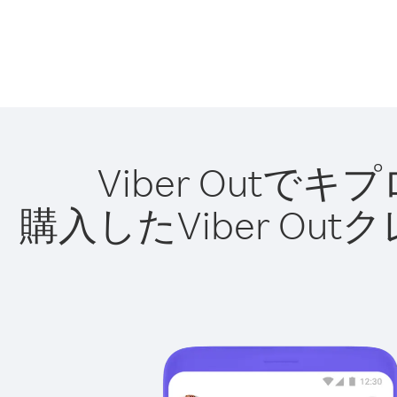
Viber Out
購入したViber O