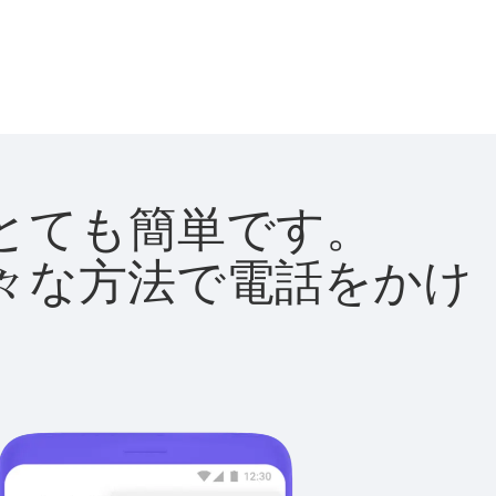
法はとても簡単です。
て様々な方法で電話をかけ