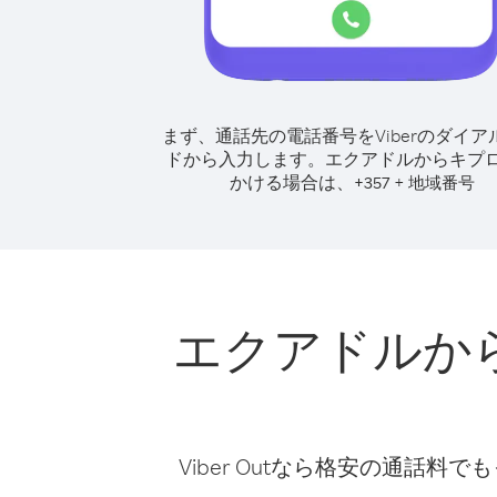
まず、通話先の電話番号をViberのダイア
ドから入力します。
エクアドルからキプ
かける場合は、
+
+
357
地域番号
エクアドルか
Viber Outなら格安の通