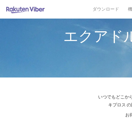
ダウンロード
エクアド
いつでもどこから
キプロス 
お