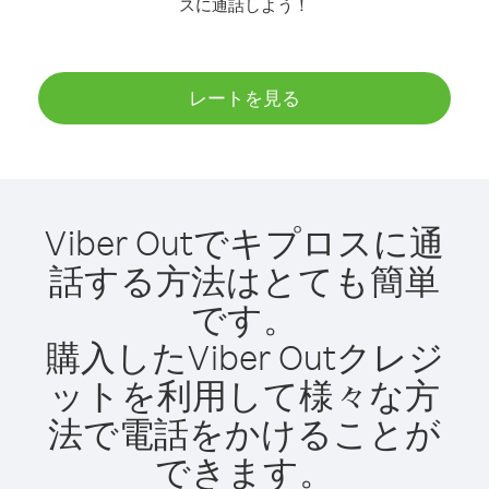
スに通話しよう！
レートを見る
Viber Outでキプロスに通
話する方法はとても簡単
です。
購入したViber Outクレジ
ットを利用して様々な方
法で電話をかけることが
できます。