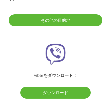
その他の目的地
Viberをダウンロード！
ダウンロード