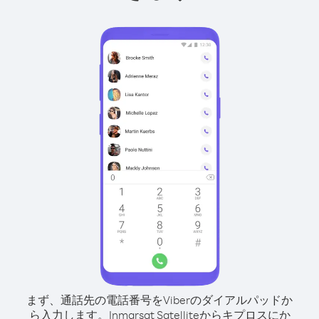
まず、通話先の電話番号をViberのダイアルパッドか
ら入力します。
Inmarsat Satelliteからキプロスにか