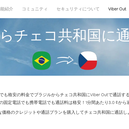
機能紹介
コミュニティ
セキュリティについて
Viber Out
らチェコ共和国に
も格安の料金でブラジルからチェコ共和国にViber Outで通話
の固定電話でも携帯電話でも通話料は格安！1分間あたり3.0 ¢か
な価格のクレジットや通話プランを購入してチェコ共和国に通話し