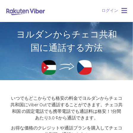
ログイン
Togg
navig
ヨルダンからチェコ共和
国に通話する方法
いつでもどこからでも格安の料金でヨルダンからチェコ
共和国にViber Outで通話することができます。
チェコ共
和国 の固定電話でも携帯電話でも通話料は格安！1分間
あたり3.0 ¢から通話できます。
お得な価格のクレジットや通話プランを購入してチェコ