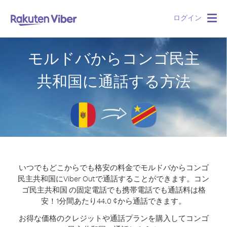
ログイン
Togg
navig
モルドバからコンゴ民主
共和国に通話する方法
いつでもどこからでも格安の料金でモルドバからコンゴ
民主共和国にViber Outで通話することができます。
コン
ゴ民主共和国 の固定電話でも携帯電話でも通話料は格
安！1分間あたり44.0 ¢から通話できます。
お得な価格のクレジットや通話プランを購入してコンゴ