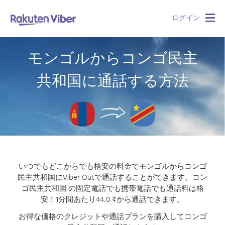
ログイン
Togg
navig
モンゴルからコンゴ民主
共和国に通話する方法
いつでもどこからでも格安の料金でモンゴルからコンゴ
民主共和国にViber Outで通話することができます。
コン
ゴ民主共和国 の固定電話でも携帯電話でも通話料は格
安！1分間あたり44.0 ¢から通話できます。
お得な価格のクレジットや通話プランを購入してコンゴ