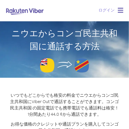
ログイン
Togg
navig
ニウエからコンゴ民主共和
国に通話する方法
いつでもどこからでも格安の料金でニウエからコンゴ民
主共和国にViber Outで通話することができます。
コンゴ
民主共和国 の固定電話でも携帯電話でも通話料は格安！
1分間あたり44.0 ¢から通話できます。
お得な価格のクレジットや通話プランを購入してコンゴ