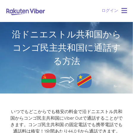
ログイン
Togg
navig
沿ドニエストル共和国から
コンゴ民主共和国に通話す
る方法
いつでもどこからでも格安の料金で沿ドニエストル共和
国からコンゴ民主共和国にViber Outで通話することがで
きます。
コンゴ民主共和国 の固定電話でも携帯電話でも
通話料は格安！1分間あたり44.0 ¢から通話できます。