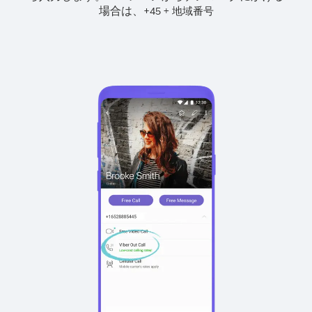
場合は、
+
+
45
地域番号