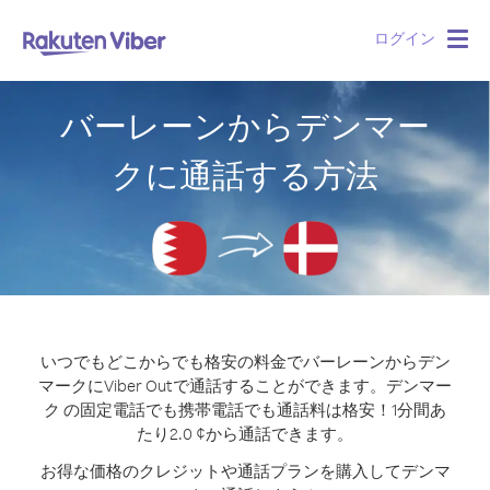
ログイン
Togg
navig
バーレーンからデンマー
クに通話する方法
いつでもどこからでも格安の料金でバーレーンからデン
マークにViber Outで通話することができます。
デンマー
ク の固定電話でも携帯電話でも通話料は格安！1分間あ
たり2.0 ¢から通話できます。
お得な価格のクレジットや通話プランを購入してデンマ