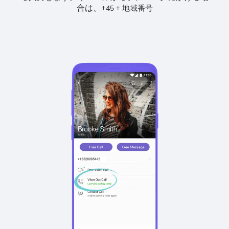
合は、
+
+
45
地域番号