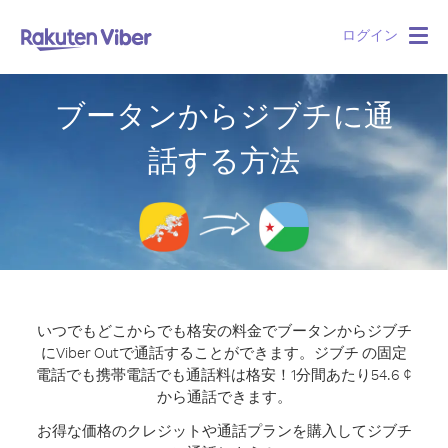
ログイン
Togg
navig
ブータンからジブチに通
話する方法
いつでもどこからでも格安の料金でブータンからジブチ
にViber Outで通話することができます。
ジブチ の固定
電話でも携帯電話でも通話料は格安！1分間あたり54.6 ¢
から通話できます。
お得な価格のクレジットや通話プランを購入してジブチ