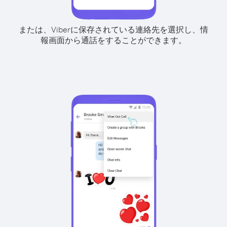
または、Viberに保存されている連絡先を選択し、情
報画面から通話をすることができます。