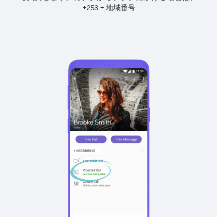
+
+
253
地域番号