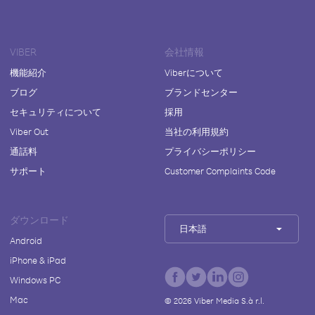
VIBER
会社情報
機能紹介
Viberについて
ブログ
ブランドセンター
セキュリティについて
採用
Viber Out
当社の利用規約
通話料
プライバシーポリシー
サポート
Customer Complaints Code
ダウンロード
日本語
Android
iPhone & iPad
Windows PC
Mac
©
2026
Viber Media S.à r.l.