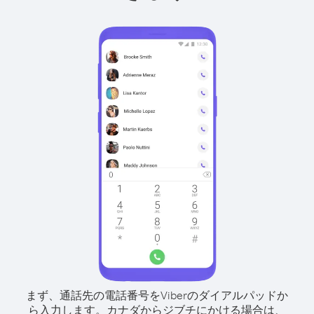
まず、通話先の電話番号をViberのダイアルパッドか
ら入力します。
カナダからジブチにかける場合は、