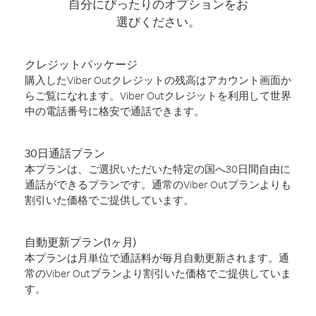
自分にぴったりのオプションをお
選びください。
クレジットパッケージ
購入したViber Outクレジットの残高はアカウント画面か
らご覧になれます。Viber Outクレジットを利用して世界
中の電話番号に格安で通話できます。
30日通話プラン
本プランは、ご選択いただいた特定の国へ30日間自由に
通話ができるプランです。通常のViber Outプランよりも
割引いた価格でご提供しています。
自動更新プラン(1ヶ月)
本プランは月単位で通話料が毎月自動更新されます。通
常のViber Outプランより割引いた価格でご提供していま
す。