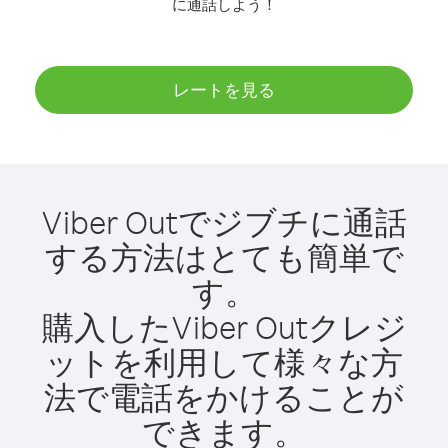
に通話しよう！
レートを見る
Viber Outでジブチに通話
する方法はとても簡単で
す。
購入したViber Outクレジ
ットを利用して様々な方
法で電話をかけることが
できます。