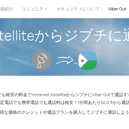
機能紹介
コミュニティ
セキュリティについて
Viber Out
 Satelliteからジ
安の料金でInmarsat SatelliteからジブチにViber Outで
固定電話でも携帯電話でも通話料は格安！1分間あたり52.0 ¢から通
得な価格のクレジットや通話プランを購入してジブチに通話しよ