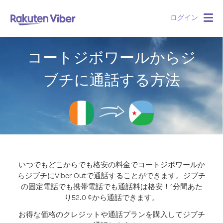
ログイン
Togg
navig
コートジボワールからジ
ブチに通話する方法
いつでもどこからでも格安の料金でコートジボワールか
らジブチにViber Outで通話することができます。
ジブチ
の固定電話でも携帯電話でも通話料は格安！1分間あた
り52.0 ¢から通話できます。
お得な価格のクレジットや通話プランを購入してジブチ