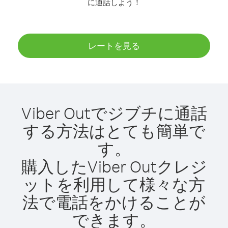
に通話しよう！
レートを見る
Viber Outでジブチに通話
する方法はとても簡単で
す。
購入したViber Outクレジ
ットを利用して様々な方
法で電話をかけることが
できます。