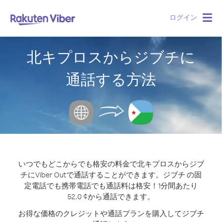
ログイン
Togg
navig
北キプロスからジブチに
通話する方法
いつでもどこからでも格安の料金で北キプロスからジブ
チにViber Outで通話することができます。
ジブチ の固
定電話でも携帯電話でも通話料は格安！1分間あたり
52.0 ¢から通話できます。
お得な価格のクレジットや通話プランを購入してジブチ