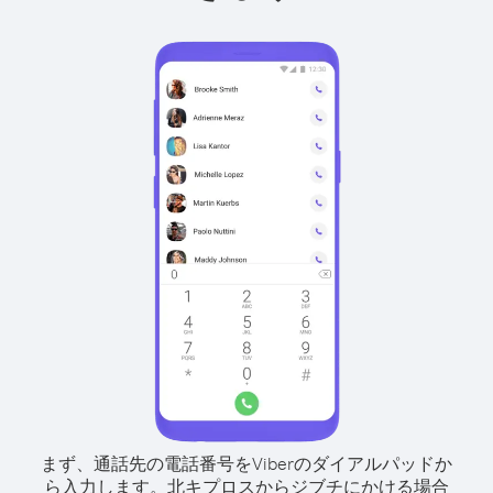
まず、通話先の電話番号をViberのダイアルパッドか
ら入力します。
北キプロスからジブチにかける場合