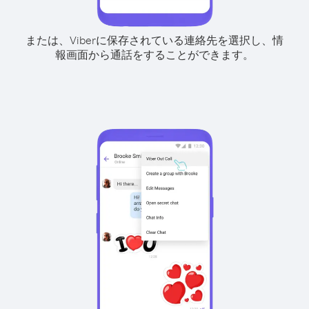
または、Viberに保存されている連絡先を選択し、情
報画面から通話をすることができます。