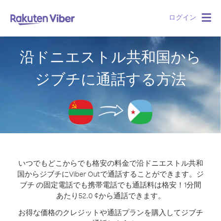
ログイン
Togg
navig
沿ドニエストル共和国から
ジブチに通話する方法
いつでもどこからでも格安の料金で沿ドニエストル共和
国からジブチにViber Outで通話することができます。
ジ
ブチ の固定電話でも携帯電話でも通話料は格安！1分間
あたり52.0 ¢から通話できます。
お得な価格のクレジットや通話プランを購入してジブチ