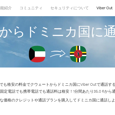
機能紹介
コミュニティ
セキュリティについて
Viber Out
からドミニカ国に
も格安の料金でクウェートからドミニカ国にViber Outで通話
の固定電話でも携帯電話でも通話料は格安！1分間あたり35.0 ¢から
な価格のクレジットや通話プランを購入してドミニカ国に通話し