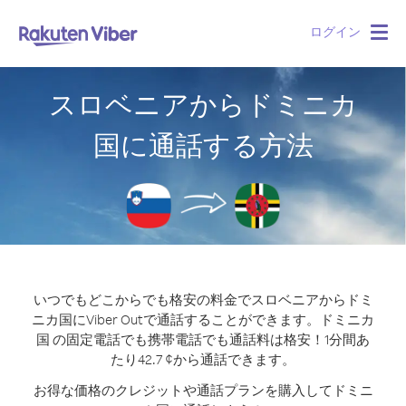
ログイン
Togg
navig
スロベニアからドミニカ
国に通話する方法
いつでもどこからでも格安の料金でスロベニアからドミ
ニカ国にViber Outで通話することができます。
ドミニカ
国 の固定電話でも携帯電話でも通話料は格安！1分間あ
たり42.7 ¢から通話できます。
お得な価格のクレジットや通話プランを購入してドミニ