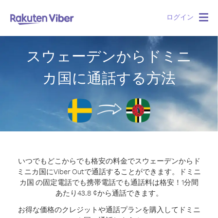
ログイン
Togg
navig
スウェーデンからドミニ
カ国に通話する方法
いつでもどこからでも格安の料金でスウェーデンからド
ミニカ国にViber Outで通話することができます。
ドミニ
カ国 の固定電話でも携帯電話でも通話料は格安！1分間
あたり43.8 ¢から通話できます。
お得な価格のクレジットや通話プランを購入してドミニ