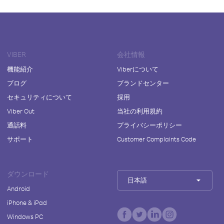
VIBER
会社情報
機能紹介
Viberについて
ブログ
ブランドセンター
セキュリティについて
採用
Viber Out
当社の利用規約
通話料
プライバシーポリシー
サポート
Customer Complaints Code
ダウンロード
日本語
Android
iPhone & iPad
Windows PC