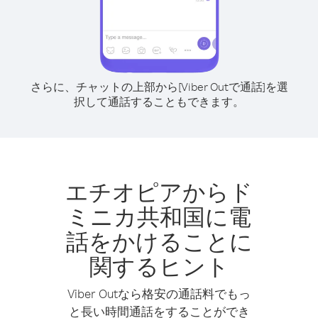
さらに、チャットの上部から[Viber Outで通話]を選
択して通話することもできます。
エチオピアからド
ミニカ共和国に電
話をかけることに
関するヒント
Viber Outなら格安の通話料でもっ
と長い時間通話をすることができ