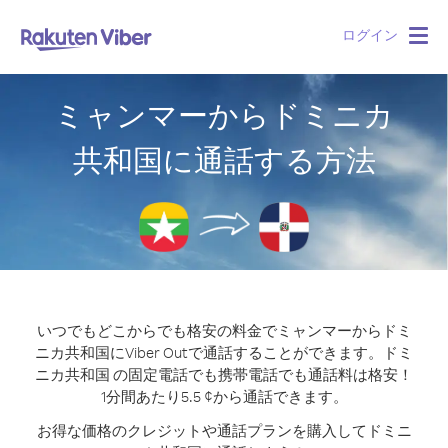
ログイン
Togg
navig
ミャンマーからドミニカ
共和国に通話する方法
いつでもどこからでも格安の料金でミャンマーからドミ
ニカ共和国にViber Outで通話することができます。
ドミ
ニカ共和国 の固定電話でも携帯電話でも通話料は格安！
1分間あたり5.5 ¢から通話できます。
お得な価格のクレジットや通話プランを購入してドミニ