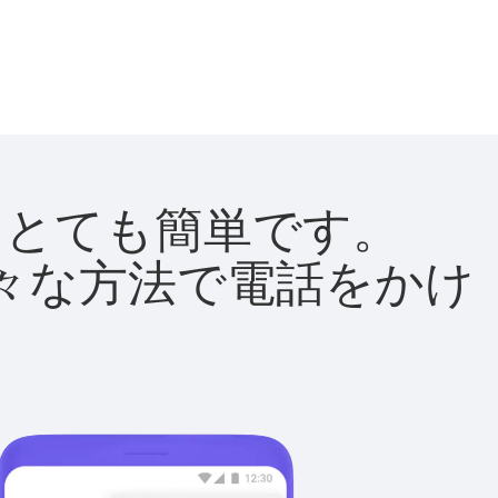
法はとても簡単です。
て様々な方法で電話をかけ