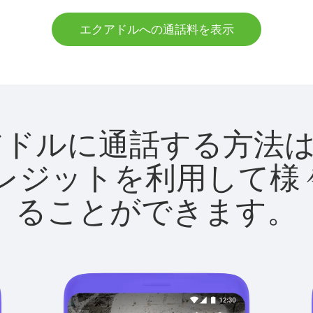
エクアドルへの通話料を表示
でエクアドルに通話する方
utクレジットを利用し
ることができます。