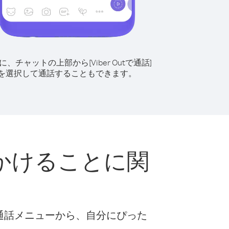
に、チャットの上部から[Viber Outで通話]
を選択して通話することもできます。
かけることに関
な通話メニューから、自分にぴった