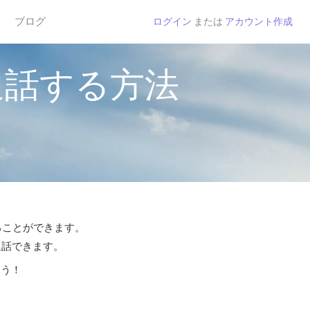
ブログ
ログイン
または
アカウント作成
通話する方法
することができます。
通話できます。
よう！