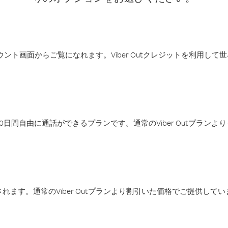
アカウント画面からご覧になれます。Viber Outクレジットを利用し
日間自由に通話ができるプランです。通常のViber Outプラン
ます。通常のViber Outプランより割引いた価格でご提供してい