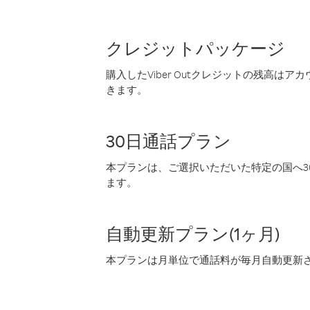
クレジットパッケージ
購入したViber Outクレジットの残高は
きます。
30日通話プラン
本プランは、ご選択いただいた特定の国へ30
ます。
自動更新プラン(1ヶ月)
本プランは月単位で通話料が毎月自動更新され