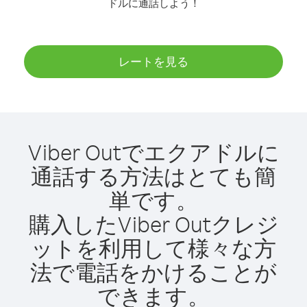
ドルに通話しよう！
レートを見る
Viber Outでエクアドルに
通話する方法はとても簡
単です。
購入したViber Outクレジ
ットを利用して様々な方
法で電話をかけることが
できます。