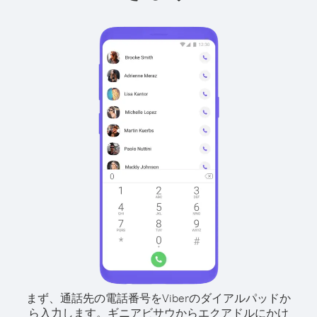
まず、通話先の電話番号をViberのダイアルパッドか
ら入力します。
ギニアビサウからエクアドルにかけ