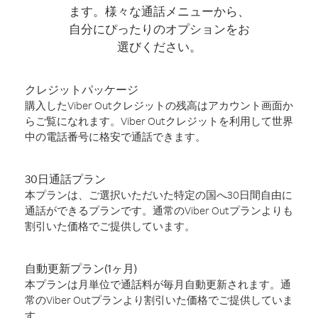
ます。様々な通話メニューから、
自分にぴったりのオプションをお
選びください。
クレジットパッケージ
購入したViber Outクレジットの残高はアカウント画面か
らご覧になれます。Viber Outクレジットを利用して世界
中の電話番号に格安で通話できます。
30日通話プラン
本プランは、ご選択いただいた特定の国へ30日間自由に
通話ができるプランです。通常のViber Outプランよりも
割引いた価格でご提供しています。
自動更新プラン(1ヶ月)
本プランは月単位で通話料が毎月自動更新されます。通
常のViber Outプランより割引いた価格でご提供していま
す。