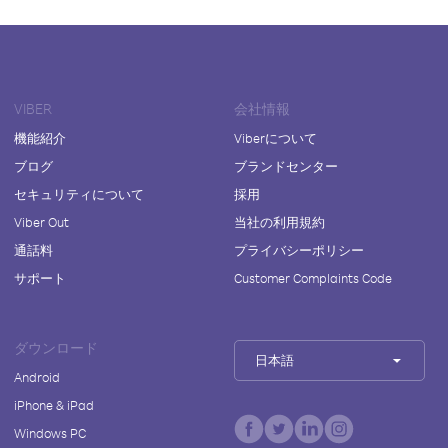
VIBER
会社情報
機能紹介
Viberについて
ブログ
ブランドセンター
セキュリティについて
採用
Viber Out
当社の利用規約
通話料
プライバシーポリシー
サポート
Customer Complaints Code
ダウンロード
日本語
Android
iPhone & iPad
Windows PC