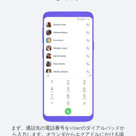
まず、通話先の電話番号をViberのダイアルパッドか
ら入力します。
オランダからエクアドルにかける場