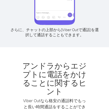
さらに、チャットの上部から[Viber Outで通話]を選
択して通話することもできます。
アンドラからエジ
プトに電話をかけ
ることに関するヒ
ント
Viber Outなら格安の通話料でもっ
と長い時間通話をすることができ