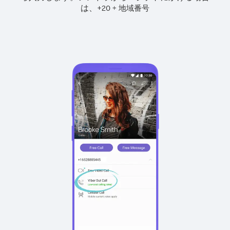
は、
+
+
20
地域番号