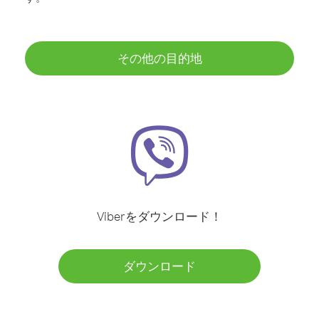
その他の目的地
Viberをダウンロード！
ダウンロード