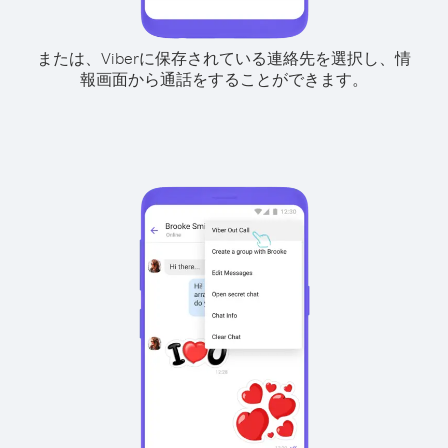
または、Viberに保存されている連絡先を選択し、情
報画面から通話をすることができます。