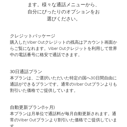
ます。様々な通話メニューから、
自分にぴったりのオプションをお
選びください。
クレジットパッケージ
購入したViber Outクレジットの残高はアカウント画面か
らご覧になれます。Viber Outクレジットを利用して世界
中の電話番号に格安で通話できます。
30日通話プラン
本プランは、ご選択いただいた特定の国へ30日間自由に
通話ができるプランです。通常のViber Outプランよりも
割引いた価格でご提供しています。
自動更新プラン(1ヶ月)
本プランは月単位で通話料が毎月自動更新されます。通
常のViber Outプランより割引いた価格でご提供していま
す。