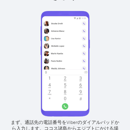
まず、通話先の電話番号をViberのダイアルパッドか
ら入力します。
ココス諸島からエジプトにかける場