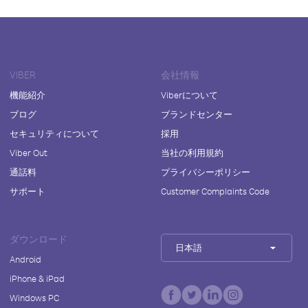
VIBER
会社情報
機能紹介
Viberについて
ブログ
ブランドセンター
セキュリティについて
採用
Viber Out
当社の利用規約
通話料
プライバシーポリシー
サポート
Customer Complaints Code
ダウンロード
日本語
Android
iPhone & iPad
Windows PC