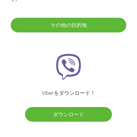
その他の目的地
Viberをダウンロード！
ダウンロード