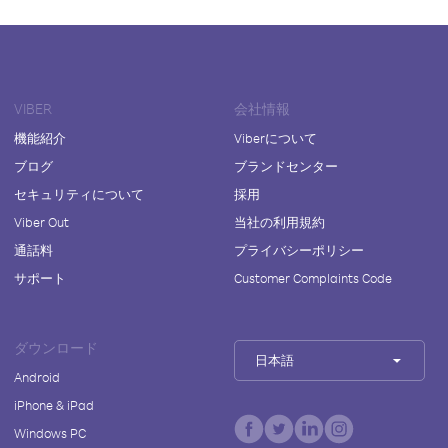
VIBER
会社情報
機能紹介
Viberについて
ブログ
ブランドセンター
セキュリティについて
採用
Viber Out
当社の利用規約
通話料
プライバシーポリシー
サポート
Customer Complaints Code
ダウンロード
日本語
Android
iPhone & iPad
Windows PC