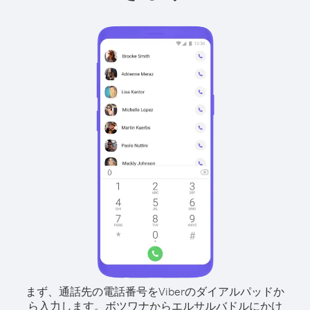
まず、通話先の電話番号をViberのダイアルパッドか
ら入力します。
ボツワナからエルサルバドルにかけ