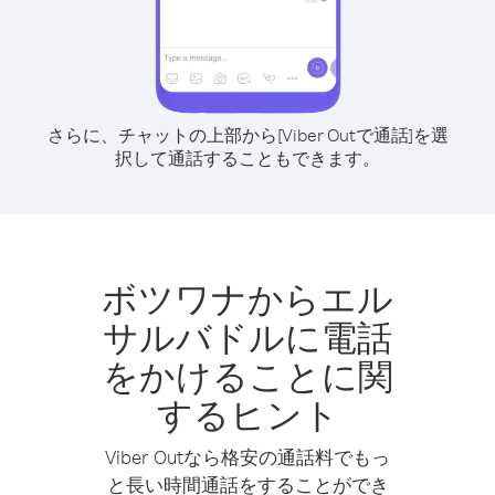
さらに、チャットの上部から[Viber Outで通話]を選
択して通話することもできます。
ボツワナからエル
サルバドルに電話
をかけることに関
するヒント
Viber Outなら格安の通話料でもっ
と長い時間通話をすることができ