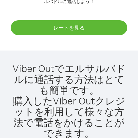
ルバドルに通話しよう！
レートを見る
Viber Outでエルサルバド
ルに通話する方法はとて
も簡単です。
購入したViber Outクレジ
ットを利用して様々な方
法で電話をかけることが
できます。