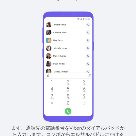
まず、通話先の電話番号をViberのダイアルパッドか
ら入力します。
コソボからエルサルバドルにかける