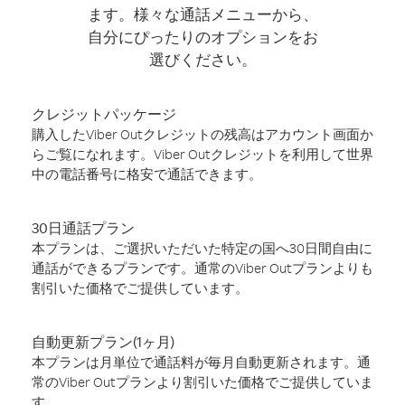
ます。様々な通話メニューから、
自分にぴったりのオプションをお
選びください。
クレジットパッケージ
購入したViber Outクレジットの残高はアカウント画面か
らご覧になれます。Viber Outクレジットを利用して世界
中の電話番号に格安で通話できます。
30日通話プラン
本プランは、ご選択いただいた特定の国へ30日間自由に
通話ができるプランです。通常のViber Outプランよりも
割引いた価格でご提供しています。
自動更新プラン(1ヶ月)
本プランは月単位で通話料が毎月自動更新されます。通
常のViber Outプランより割引いた価格でご提供していま
す。