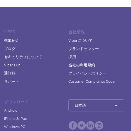
VIBER
会社情報
機能紹介
Viberについて
ブログ
ブランドセンター
セキュリティについて
採用
Viber Out
当社の利用規約
通話料
プライバシーポリシー
サポート
Customer Complaints Code
ダウンロード
日本語
Android
iPhone & iPad
Windows PC