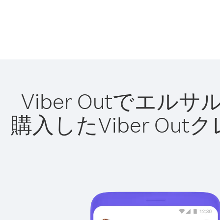
Viber Outで
購入したViber O