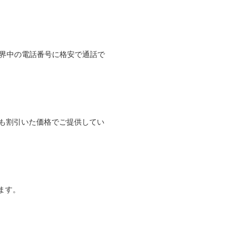
て世界中の電話番号に格安で通話で
よりも割引いた価格でご提供してい
ます。