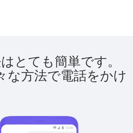
方法はとても簡単です。
て様々な方法で電話をかけ