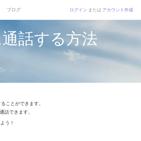
ブログ
ログイン
または
アカウント作成
に通話する方法
話することができます。
ら通話できます。
しよう！