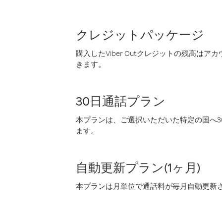
クレジットパッケージ
購入したViber Outクレジットの残高は
きます。
30日通話プラン
本プランは、ご選択いただいた特定の国へ30
ます。
自動更新プラン(1ヶ月)
本プランは月単位で通話料が毎月自動更新され