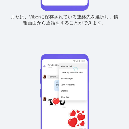
または、Viberに保存されている連絡先を選択し、情
報画面から通話をすることができます。