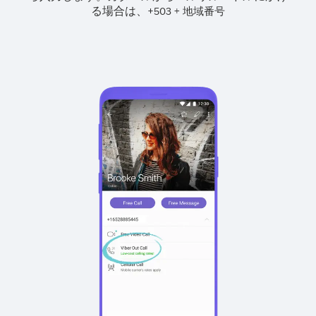
る場合は、
+
+
503
地域番号