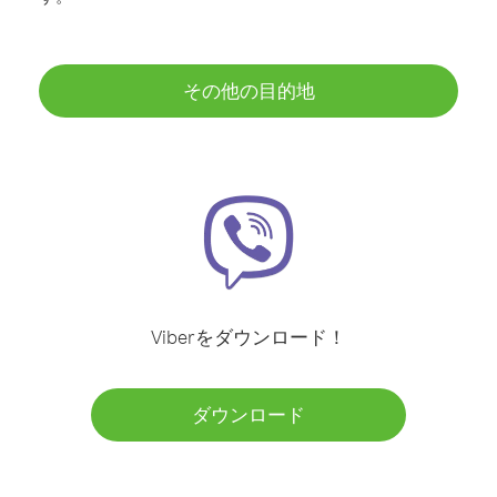
その他の目的地
Viberをダウンロード！
ダウンロード