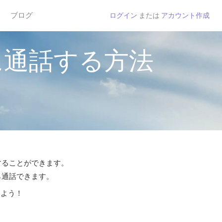
ブログ
ログイン
または
アカウント作成
に通話する方法
話することができます。
ら通話できます。
しよう！