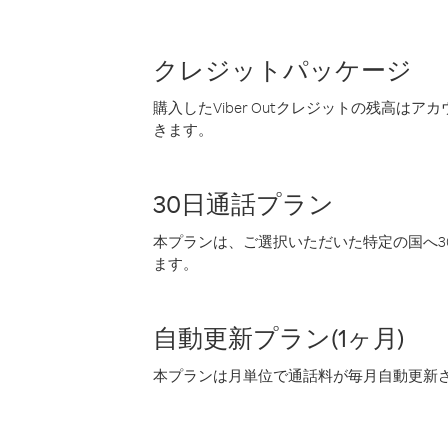
クレジットパッケージ
購入したViber Outクレジットの残高は
きます。
30日通話プラン
本プランは、ご選択いただいた特定の国へ30
ます。
自動更新プラン(1ヶ月)
本プランは月単位で通話料が毎月自動更新され