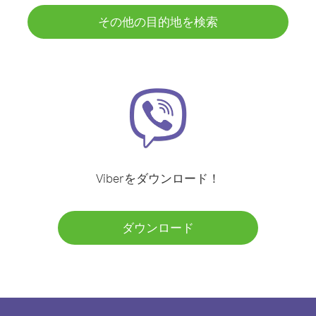
その他の目的地を検索
Viberをダウンロード！
ダウンロード