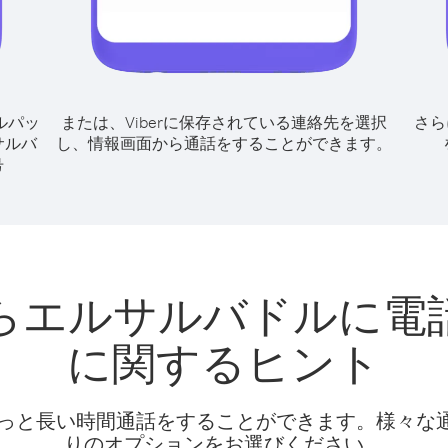
ルパッ
または、Viberに保存されている連絡先を選択
さら
サルバ
し、情報画面から通話をすることができます。
号
らエルサルバドルに電
に関するヒント
話料でもっと長い時間通話をすることができます。様々
りのオプションをお選びください。