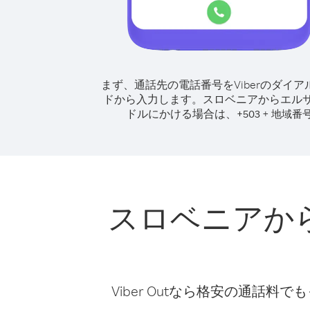
まず、通話先の電話番号をViberのダイア
ドから入力します。
スロベニアからエル
ドルにかける場合は、
+
+
503
地域番
スロベニアか
Viber Outなら格安の通