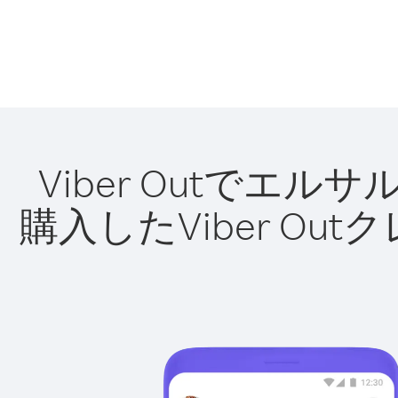
Viber Outで
購入したViber O