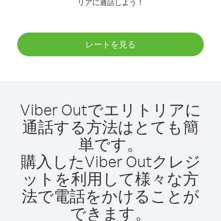
リアに通話しよう！
レートを見る
Viber Outでエリトリアに
通話する方法はとても簡
単です。
購入したViber Outクレジ
ットを利用して様々な方
法で電話をかけることが
できます。