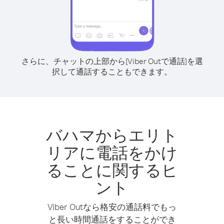
さらに、チャットの上部から[Viber Outで通話]を選
択して通話することもできます。
バハマからエリト
リアに電話をかけ
ることに関するヒ
ント
Viber Outなら格安の通話料でもっ
と長い時間通話をすることができ