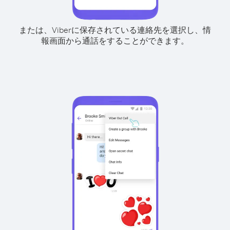
または、Viberに保存されている連絡先を選択し、情
報画面から通話をすることができます。