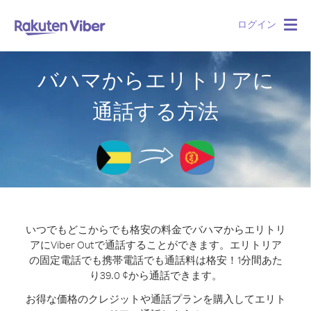
ログイン
Togg
navig
バハマからエリトリアに
通話する方法
いつでもどこからでも格安の料金でバハマからエリトリ
アにViber Outで通話することができます。
エリトリア
の固定電話でも携帯電話でも通話料は格安！1分間あた
り39.0 ¢から通話できます。
お得な価格のクレジットや通話プランを購入してエリト