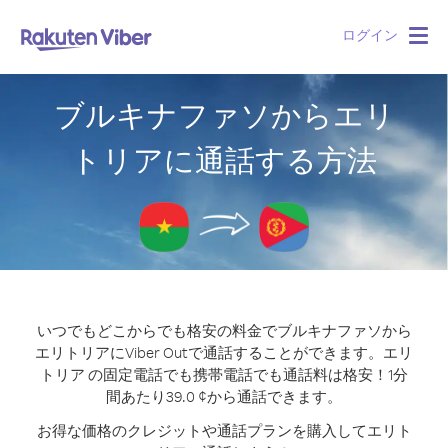
ログイン
Togg
navig
ブルキナファソからエリ
トリアに通話する方法
いつでもどこからでも格安の料金でブルキナファソから
エリトリアにViber Outで通話することができます。
エリ
トリア の固定電話でも携帯電話でも通話料は格安！1分
間あたり39.0 ¢から通話できます。
お得な価格のクレジットや通話プランを購入してエリト