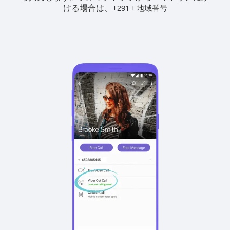
ける場合は、
+
+
291
地域番号