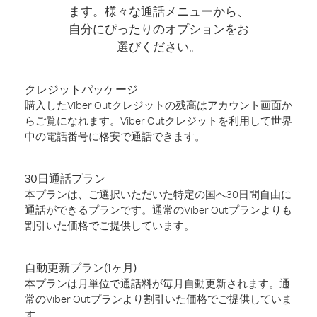
ます。様々な通話メニューから、
自分にぴったりのオプションをお
選びください。
クレジットパッケージ
購入したViber Outクレジットの残高はアカウント画面か
らご覧になれます。Viber Outクレジットを利用して世界
中の電話番号に格安で通話できます。
30日通話プラン
本プランは、ご選択いただいた特定の国へ30日間自由に
通話ができるプランです。通常のViber Outプランよりも
割引いた価格でご提供しています。
自動更新プラン(1ヶ月)
本プランは月単位で通話料が毎月自動更新されます。通
常のViber Outプランより割引いた価格でご提供していま
す。