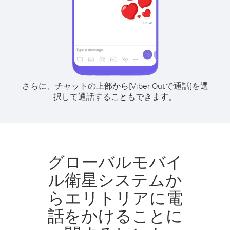
さらに、チャットの上部から[Viber Outで通話]を選
択して通話することもできます。
グローバルモバイ
ル衛星システムか
らエリトリアに電
話をかけることに