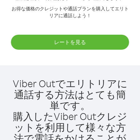
お得な価格のクレジットや通話プランを購入してエリト
リアに通話しよう！
レートを見る
Viber Outでエリトリアに
通話する方法はとても簡
単です。
購入したViber Outクレジ
ットを利用して様々な方
法で電話をかけることが