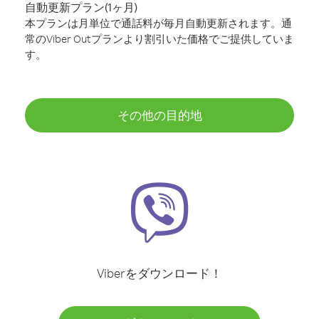
自動更新プラン(1ヶ月)
本プランは月単位で通話料が毎月自動更新されます。通
常のViber Outプランより割引いた価格でご提供していま
す。
その他の目的地
Viberをダウンロード！