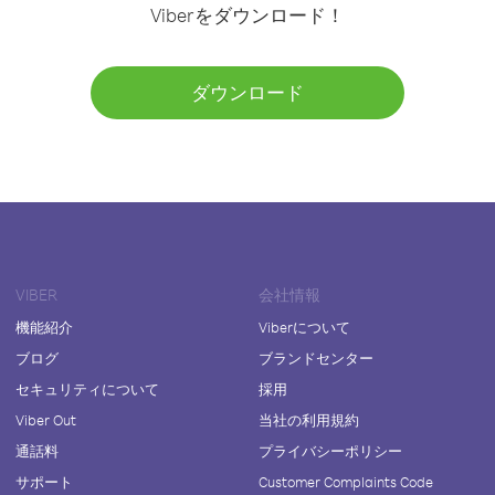
Viberをダウンロード！
ダウンロード
VIBER
会社情報
機能紹介
Viberについて
ブログ
ブランドセンター
セキュリティについて
採用
Viber Out
当社の利用規約
通話料
プライバシーポリシー
サポート
Customer Complaints Code