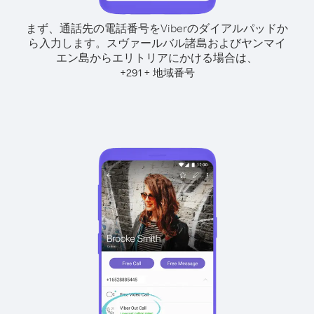
まず、通話先の電話番号をViberのダイアルパッドか
ら入力します。
スヴァールバル諸島およびヤンマイ
エン島からエリトリアにかける場合は、
+
+
291
地域番号