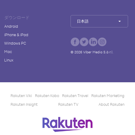
ダウンロード
日本語
Android
iPhone & iPad
Windows PC
Mac
©
2026
Viber Media S.à r.l.
Linux
Rakuten Viki
Rakuten Kobo
Rakuten Travel
Rakuten Marketing
Rakuten Insight
Rakuten TV
About Rakuten