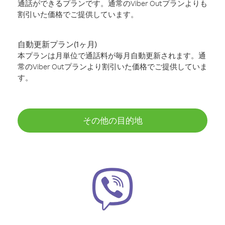
通話ができるプランです。通常のViber Outプランよりも
割引いた価格でご提供しています。
自動更新プラン(1ヶ月)
本プランは月単位で通話料が毎月自動更新されます。通
常のViber Outプランより割引いた価格でご提供していま
す。
その他の目的地