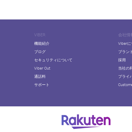
VIBER
会社情
機能紹介
Viber
ブログ
ブラン
セキュリティについて
採用
Viber Out
当社の
通話料
プライ
サポート
Custome