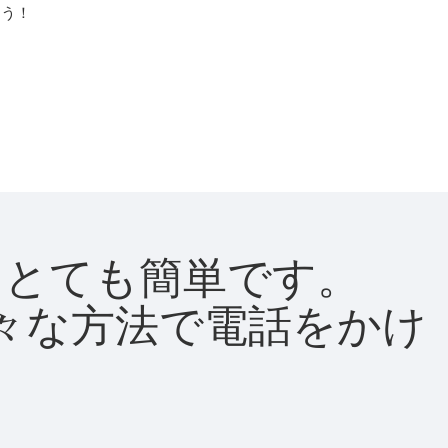
よう！
法はとても簡単です。
て様々な方法で電話をかけ