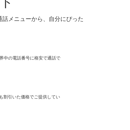
ント
な通話メニューから、自分にぴった
て世界中の電話番号に格安で通話で
よりも割引いた価格でご提供してい