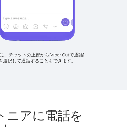
に、チャットの上部から[Viber Outで通話]
を選択して通話することもできます。
トニアに電話を