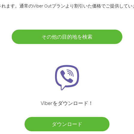
ます。通常のViber Outプランより割引いた価格でご提供してい
その他の目的地を検索
Viberをダウンロード！
ダウンロード