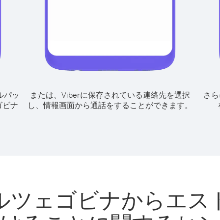
ルパッ
または、Viberに保存されている連絡先を選択
さら
ゴビナ
し、情報画面から通話をすることができます。
ルツェゴビナからエス