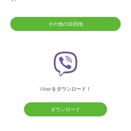
その他の目的地
Viberをダウンロード！
ダウンロード