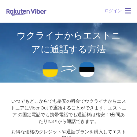
ログイン
Togg
navig
ウクライナからエストニ
アに通話する方法
いつでもどこからでも格安の料金でウクライナからエス
トニアにViber Outで通話することができます。
エストニ
ア の固定電話でも携帯電話でも通話料は格安！1分間あ
たり2.3 ¢から通話できます。
お得な価格のクレジットや通話プランを購入してエスト