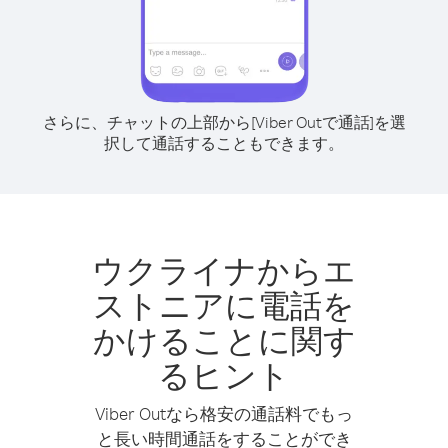
さらに、チャットの上部から[Viber Outで通話]を選
択して通話することもできます。
ウクライナからエ
ストニアに電話を
かけることに関す
るヒント
Viber Outなら格安の通話料でもっ
と長い時間通話をすることができ