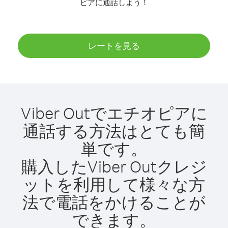
ピアに通話しよう！
レートを見る
Viber Outでエチオピアに
通話する方法はとても簡
単です。
購入したViber Outクレジ
ットを利用して様々な方
法で電話をかけることが
できます。