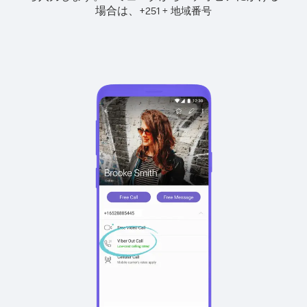
場合は、
+
+
251
地域番号