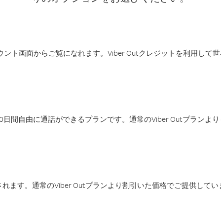
アカウント画面からご覧になれます。Viber Outクレジットを利用し
日間自由に通話ができるプランです。通常のViber Outプラン
ます。通常のViber Outプランより割引いた価格でご提供してい