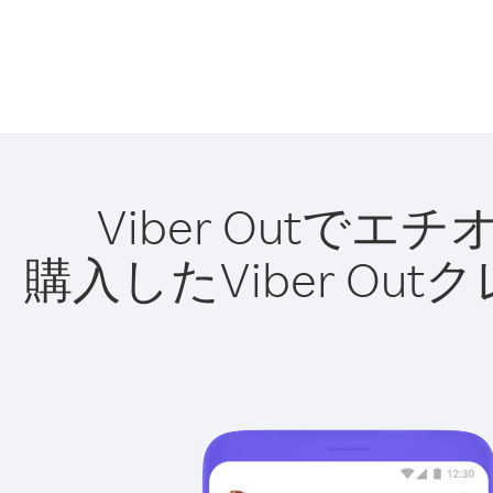
Viber Out
購入したViber O