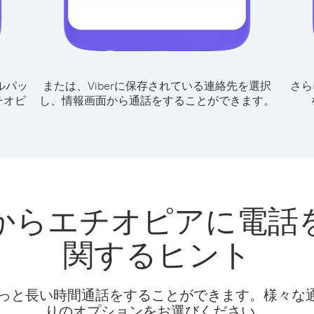
ルパッ
または、Viberに保存されている連絡先を選択
さら
チオピ
し、情報画面から通話をすることができます。
からエチオピアに電話
関するヒント
話料でもっと長い時間通話をすることができます。様々
りのオプションをお選びください。