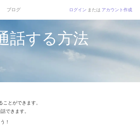
ブログ
ログイン
または
アカウント作成
通話する方法
することができます。
通話できます。
よう！