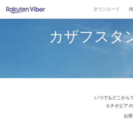
ダウンロード
カザフスタ
いつでもどこからで
エチオピア 
お得