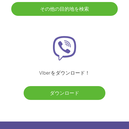
その他の目的地を検索
Viberをダウンロード！
ダウンロード